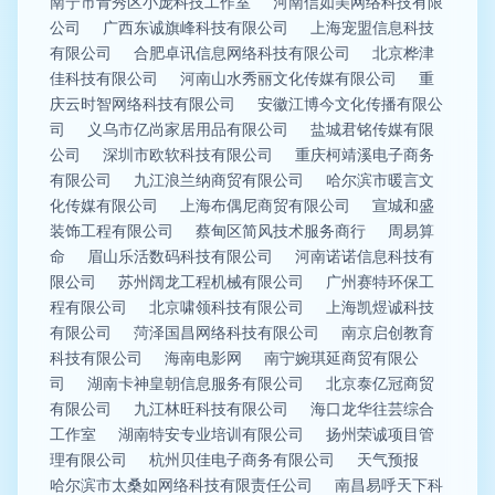
南宁市青秀区小庞科技工作室
河南信如美网络科技有限
公司
广西东诚旗峰科技有限公司
上海宠盟信息科技
有限公司
合肥卓讯信息网络科技有限公司
北京桦津
佳科技有限公司
河南山水秀丽文化传媒有限公司
重
庆云时智网络科技有限公司
安徽江博今文化传播有限公
司
义乌市亿尚家居用品有限公司
盐城君铭传媒有限
公司
深圳市欧软科技有限公司
重庆柯靖溪电子商务
有限公司
九江浪兰纳商贸有限公司
哈尔滨市暖言文
化传媒有限公司
上海布偶尼商贸有限公司
宣城和盛
装饰工程有限公司
蔡甸区简风技术服务商行
周易算
命
眉山乐活数码科技有限公司
河南诺诺信息科技有
限公司
苏州阔龙工程机械有限公司
广州赛特环保工
程有限公司
北京啸领科技有限公司
上海凯煜诚科技
有限公司
菏泽国昌网络科技有限公司
南京启创教育
科技有限公司
海南电影网
南宁婉琪延商贸有限公
司
湖南卡神皇朝信息服务有限公司
北京泰亿冠商贸
有限公司
九江林旺科技有限公司
海口龙华往芸综合
工作室
湖南特安专业培训有限公司
扬州荣诚项目管
理有限公司
杭州贝佳电子商务有限公司
天气预报
哈尔滨市太桑如网络科技有限责任公司
南昌易呼天下科