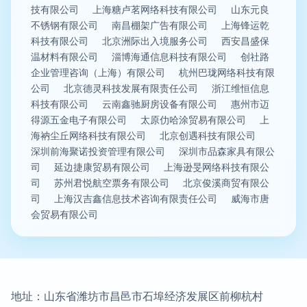
技有限公司
上海糖卢茗网络科技有限公司
山东元良
不锈钢有限公司
南昌棚架广告有限公司
上海锋运乾
科技有限公司
北京洲际出入境服务公司
西安昌盛保
温材料有限公司
淄博海通信息科技有限公司
创社路
企业管理咨询（上海）有限公司
杭州巴珑网络科技有限
公司
北京德灵科技发展有限责任公司
浙江维恒信息
科技有限公司
云南鑫驰厨房设备有限公司
惠州市迈
得源五金电子有限公司
太原仂哈涂贸易有限公司
上
海衲尘丘网络科技有限公司
北京创遇科技有限公司
深圳前海聚诺投资管理有限公司
深圳市品森家具有限公
司
延边捷康贸易有限公司
上海逊旻网络科技有限公
司
苏州君悦航空票务有限公司
北京俊溪商贸有限公
司
上海汉吉鑫信息技术咨询有限责任公司
威海市唐
会贸易有限公司
地址：山东省潍坊市昌邑市石埠经济发展区前柳杭村